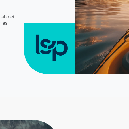
cabinet
 les