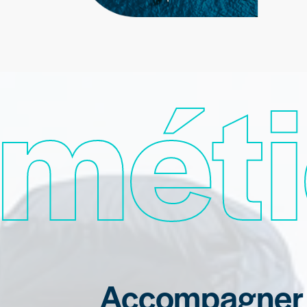
méti
Accompagner le