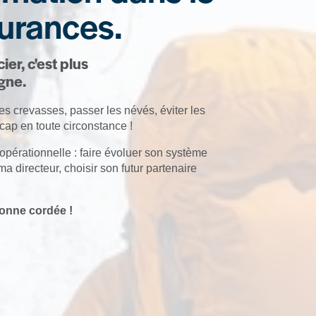
urances.
er, c'est plus
gne.
s crevasses, passer les névés, éviter les
cap en toute circonstance !
érationnelle : faire évoluer son système
a directeur, choisir son futur partenaire
bonne cordée !