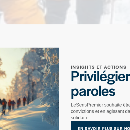
INSIGHTS ET ACTIONS
Privilégie
paroles
LeSensPremier souhaite être
convictions et en agissant da
solidaire.
EN SAVOIR PLUS SUR N